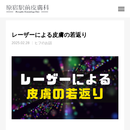
はらひふブログ
ヒフのお話
レーザーによる皮膚の若返り
レーザーによる皮膚の若返り
受診予約
電話
2025.02.28
ヒフのお話
アクセス
Instagram
当院について
スタッフ紹介
診療案内
よくみる症状・病気
料金表