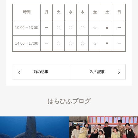
時間
月
火
水
木
金
土
日
10:00 ~ 13:00
ー
〇
〇
〇
☆
■
ー
14:00 ~ 17:00
ー
〇
〇
〇
☆
■
ー
前の記事
次の記事
はらひふブログ