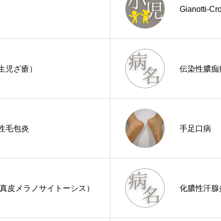
Gianotti-C
生児ざ瘡）
伝染性膿痂
性毛包炎
手足口病
性真皮メラノサイトーシス）
化膿性汗腺