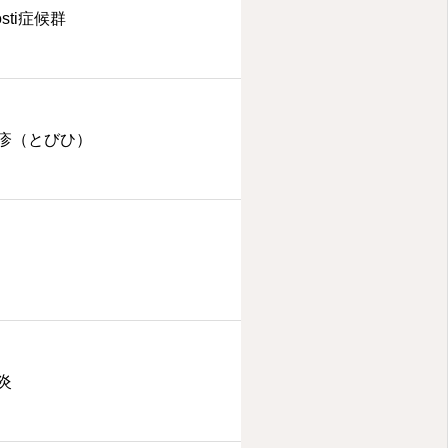
rosti症候群
疹（とびひ）
炎