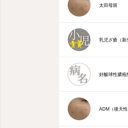
太田母斑
乳児ざ瘡（新
好酸球性膿疱
ADM（後天