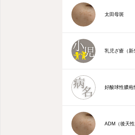
太田母斑
乳児ざ瘡（新
好酸球性膿疱
ADM（後天