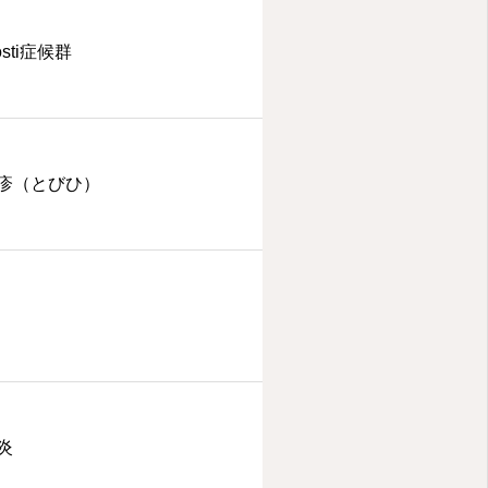
rosti症候群
疹（とびひ）
炎