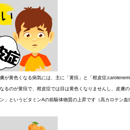
が黄色くなる病気には、主に「黄疸」と「柑皮症;carotene
なるのが黄疸で、柑皮症では目は黄色くなりませんし、皮膚の
ン」というビタミンAの前駆体物質の上昇です（高カロテン血