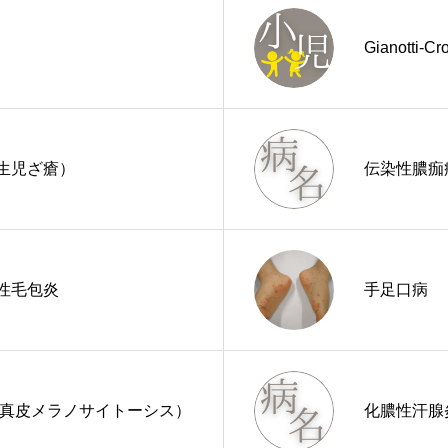
Gianotti-C
生児ざ瘡）
伝染性膿痂
性毛包炎
手足口病
性真皮メラノサイトーシス）
化膿性汗腺