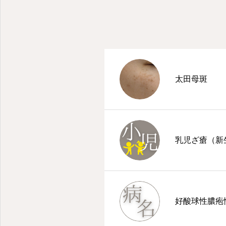
太田母斑
乳児ざ瘡（新
好酸球性膿疱