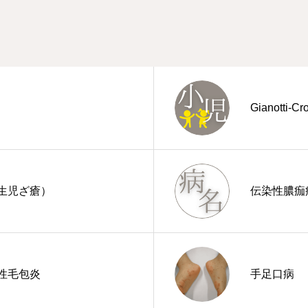
Gianotti-C
生児ざ瘡）
伝染性膿痂
性毛包炎
手足口病